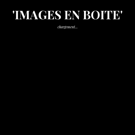
ποντάρετε το ποσό του μπόνους σύμφωνα με τους όρους που
ισχύουν.
'IMAGES EN BOITE'
Μόλις πληροίτε τις απαιτήσεις, μπορείτε να προχωρήσετε στην
αναλήψη των κερδών σας. Η διαδικασία αυτή περιλαμβάνει την
υποβολή αίτησης ανάληψης μέσω της πλατφόρμας. Επιλέξτε
chargement...
την προτιμώμενη μέθοδο πληρωμής και συμπληρώστε τα
απαιτούμενα στοιχεία. Η Betriot θα επεξεργαστεί την αίτησή
σας και θα σας ενημερώσει σχετικά με την κατάσταση της
ανάληψης.
Στρατηγικές για να
αξιοποιήσετε καλύτερα το
μπόνους σας
Για να αξιοποιήσετε καλύτερα το Betriot καζίνο μπόνους χωρίς
κατάθεση, είναι σημαντικό να έχετε ένα στρατηγικό πλάνο.
Αρχικά, επιλέξτε παιχνίδια που γνωρίζετε καλά και έχετε
εμπειρία. Αυτό θα σας βοηθήσει να κάνετε πιο ενημερωμένες
αποφάσεις και να αυξήσετε τις πιθανότητες κέρδους σας.
Επιπλέον, παρακολουθήστε τις απαιτήσεις στοιχηματισμού. Αν
έχετε ένα μπόνους με υψηλές απαιτήσεις, εξετάστε το
ενδεχόμενο να ποντάρετε σε παιχνίδια με χαμηλό
πλεονέκτημα για το καζίνο. Τέλος, διαχειριστείτε το bankroll