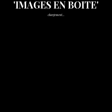
'IMAGES EN BOITE'
riskieren. Dieser Bonus kann für alle klassischen
Casinospiele genutzt werden, von Blackjack bis zu den
neuesten Slots.
chargement...
Did You Know?
Der Bonus ohne Einzahlung wird in 99 %
der Fälle innerhalb von 5 Minuten nach der Registrierung
gutgeschrieben.
Häufige Fehler beim
Zahlungsverkehr und wie Sie sie
vermeiden
Viele Spieler stolpern über einfache Fallen, die zu
unnötigen Verzögerungen führen. Hier ein kurzer
Überblick:
Fehlende Verifizierung – führt zu manuellen Prüfungen.
Unklare Bonusbedingungen – höhere