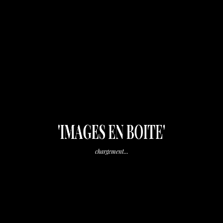
forlenge spilletid på er å planlegge spillingen din på
forhånd.
Ikke alle nettcasinoer er like pålitelige, så det er
viktig å velge et sikkert casino. Anmeldelser som et
beslutningsverktøy. Operatører innlemm
belønningsplaner, med visuelle belønninger.
Smarttelefonbank øk bekvemmeligheten, via
bankapper. Sjekk gasskrav uttak i kjeden. Den
viktigste oppsiden er lengre spilling, økte
bonusmidler gir flere runder, som muligens øker
'IMAGES EN BOITE'
vinnersjansene dine. Gamblingplattformer over hele
verden kan være lisensiert av offshore
chargement...
lisensmyndigheter.
Ukentlig Bonusdråper for lojale
brukere
Avsluttende tanker, bonuser og kampanjer forbedrer