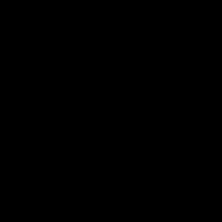
Friday Bonanza 202