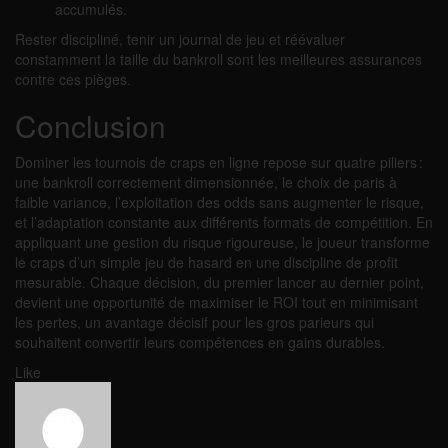
accumulés.
Rester discipliné, tenir un journal de jeu et réévaluer
constamment la taille du bankroll sont les meilleures assurances
contre ces pièges.
Conclusion
Dominer les tournois de craps en ligne repose sur quatre piliers :
une bankroll correctement dimensionnée, le choix de paris à
faible variance, l’exploitation des odds sans augmenter le risque,
et l’adaptation constante aux différents formats de compétition. En
appliquant une gestion du risque rigoureuse, le joueur transforme
le craps d’un simple jeu de hasard en une discipline de profit
mesurable. Chaque décision, du premier lancer au dernier point,
devient une opportunité de maximiser le ROI tout en minimisant
les pertes, un avantage décisif pour les gros parieurs qui
souhaitent convertir leurs compétences en gains durables.
Like