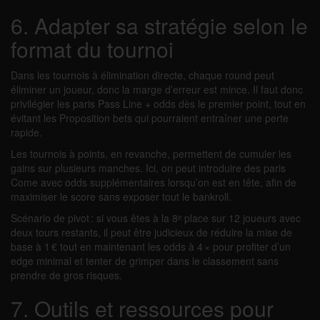
6. Adapter sa stratégie selon le
format du tournoi
Dans les tournois à élimination directe, chaque round peut
éliminer un joueur, donc la marge d’erreur est mince. Il faut donc
privilégier les paris Pass Line + odds dès le premier point, tout en
évitant les Proposition bets qui pourraient entraîner une perte
rapide.
Les tournois à points, en revanche, permettent de cumuler les
gains sur plusieurs manches. Ici, on peut introduire des paris
Come avec odds supplémentaires lorsqu’on est en tête, afin de
maximiser le score sans exposer tout le bankroll.
Scénario de pivot : si vous êtes à la 8ᵉ place sur 12 joueurs avec
deux tours restants, il peut être judicieux de réduire la mise de
base à 1 € tout en maintenant les odds à 4 × pour profiter d’un
edge minimal et tenter de grimper dans le classement sans
prendre de gros risques.
7. Outils et ressources pour