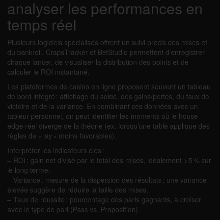
analyser les performances en
temps réel
Plusieurs logiciels spécialisés offrent un suivi précis des mises et
du bankroll. CrapsTracker et BetStudio permettent d’enregistrer
chaque lancer, de visualiser la distribution des points et de
calculer le ROI instantané.
Les plateformes de casino en ligne proposent souvent un tableau
de bord intégré : affichage du solde, des gains/pertes, du taux de
victoire et de la variance. En combinant ces données avec un
tableur personnel, on peut identifier les moments où le house
edge réel diverge de la théorie (ex. lorsqu’une table applique des
règles de « lay » moins favorables).
Interpréter les indicateurs clés :
– ROI : gain net divisé par le total des mises, idéalement > 5 % sur
le long terme.
– Variance : mesure de la dispersion des résultats ; une variance
élevée suggère de réduire la taille des mises.
– Taux de réussite : pourcentage des paris gagnants, à croiser
avec le type de pari (Pass vs. Proposition).