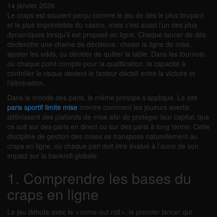
14 janvier 2026
Le craps est souvent perçu comme le jeu de dés le plus bruyant
et le plus imprévisible du casino, mais c’est aussi l’un des plus
dynamiques lorsqu’il est proposé en ligne. Chaque lancer de dés
déclenche une chaîne de décisions : choisir la ligne de mise,
ajuster les odds, ou décider de quitter la table. Dans les tournois,
où chaque point compte pour la qualification, la capacité à
contrôler le risque devient le facteur décisif entre la victoire et
l’élimination.
Dans le monde des paris, le même principe s’applique. Le site
paris sportif limite mise
montre comment les joueurs avertis
définissent des plafonds de mise afin de protéger leur capital, que
ce soit sur des paris en direct ou sur des paris à long terme. Cette
discipline de gestion des mises se transpose naturellement au
craps en ligne, où chaque pari doit être évalué à l’aune de son
impact sur la bankroll globale.
1. Comprendre les bases du
craps en ligne
Le jeu débute avec le « come‑out roll », le premier lancer qui