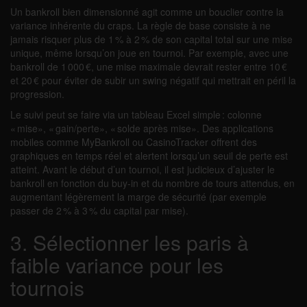
Un bankroll bien dimensionné agit comme un bouclier contre la
variance inhérente du craps. La règle de base consiste à ne
jamais risquer plus de 1 % à 2 % de son capital total sur une mise
unique, même lorsqu’on joue en tournoi. Par exemple, avec une
bankroll de 1 000 €, une mise maximale devrait rester entre 10 €
et 20 € pour éviter de subir un swing négatif qui mettrait en péril la
progression.
Le suivi peut se faire via un tableau Excel simple : colonne
« mise», « gain/perte», « solde après mise». Des applications
mobiles comme MyBankroll ou CasinoTracker offrent des
graphiques en temps réel et alertent lorsqu’un seuil de perte est
atteint. Avant le début d’un tournoi, il est judicieux d’ajuster le
bankroll en fonction du buy‑in et du nombre de tours attendus, en
augmentant légèrement la marge de sécurité (par exemple
passer de 2 % à 3 % du capital par mise).
3. Sélectionner les paris à
faible variance pour les
tournois