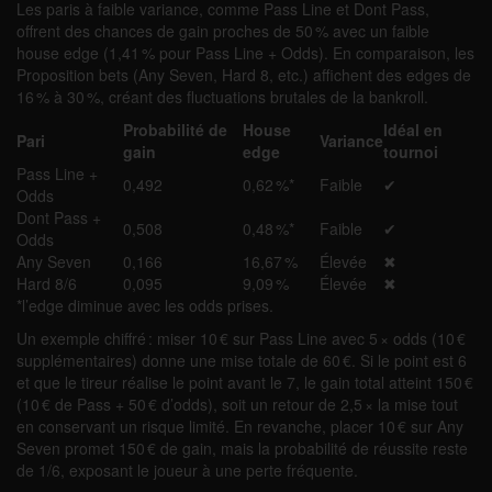
Les paris à faible variance, comme Pass Line et Dont Pass,
offrent des chances de gain proches de 50 % avec un faible
house edge (1,41 % pour Pass Line + Odds). En comparaison, les
Proposition bets (Any Seven, Hard 8, etc.) affichent des edges de
16 % à 30 %, créant des fluctuations brutales de la bankroll.
Probabilité de
House
Idéal en
Pari
Variance
gain
edge
tournoi
Pass Line +
0,492
0,62 %*
Faible
✔︎
Odds
Dont Pass +
0,508
0,48 %*
Faible
✔︎
Odds
Any Seven
0,166
16,67 %
Élevée
✖︎
Hard 8/6
0,095
9,09 %
Élevée
✖︎
*l’edge diminue avec les odds prises.
Un exemple chiffré : miser 10 € sur Pass Line avec 5 × odds (10 €
supplémentaires) donne une mise totale de 60 €. Si le point est 6
et que le tireur réalise le point avant le 7, le gain total atteint 150 €
(10 € de Pass + 50 € d’odds), soit un retour de 2,5 × la mise tout
en conservant un risque limité. En revanche, placer 10 € sur Any
Seven promet 150 € de gain, mais la probabilité de réussite reste
de 1/6, exposant le joueur à une perte fréquente.