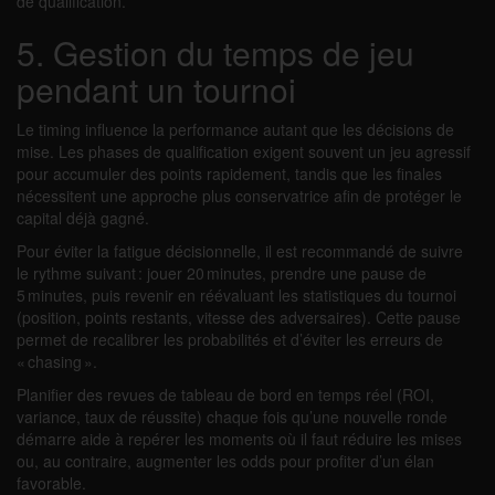
de qualification.
5. Gestion du temps de jeu
pendant un tournoi
Le timing influence la performance autant que les décisions de
mise. Les phases de qualification exigent souvent un jeu agressif
pour accumuler des points rapidement, tandis que les finales
nécessitent une approche plus conservatrice afin de protéger le
capital déjà gagné.
Pour éviter la fatigue décisionnelle, il est recommandé de suivre
le rythme suivant : jouer 20 minutes, prendre une pause de
5 minutes, puis revenir en réévaluant les statistiques du tournoi
(position, points restants, vitesse des adversaires). Cette pause
permet de recalibrer les probabilités et d’éviter les erreurs de
« chasing ».
Planifier des revues de tableau de bord en temps réel (ROI,
variance, taux de réussite) chaque fois qu’une nouvelle ronde
démarre aide à repérer les moments où il faut réduire les mises
ou, au contraire, augmenter les odds pour profiter d’un élan
favorable.