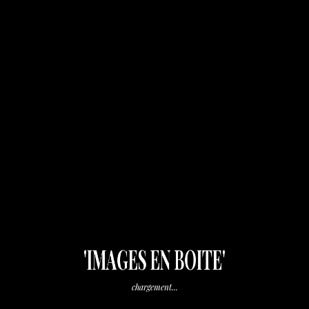
4. Personnalisation
responsable : IA et
modélisation du risque joueur
L’intelligence artificielle permet d’affiner la détection
des comportements à risque grâce à des modèles
prédictifs supervisés. Les données d’historique
(débits, pertes, utilisation des bonus, temps de jeu)
alimentent un algorithme de classification (Random
Forest ou Gradient Boosting) qui attribue à chaque
joueur un score de risque de 0 à 100.
Par exemple, un joueur avec un score supérieur à 75
peut voir son bonus de bienvenue automatiquement
'IMAGES EN BOITE'
converti en cash‑back limité à 5 % des pertes
hebdomadaires, plutôt que de recevoir les 30 x de
chargement...
wagering habituels. Cette adaptation dynamique