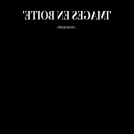
'IMAGES EN BOITE'
Utiliser les fonctions de mise maximale ou
minimale
chargement...
En mode hors‑ligne, la mise maximale peut
déclencher des fonctions spéciales (ex. : re‑spin
gratuit).
La mise minimale, quant à elle, réduit la
variance, idéal pour les joueurs prudents.
Astuce avancée : cumuler plusieurs packs
Pendant les événements de fin d’année, les
développeurs offrent souvent un « pack duo » : deux
séries de 10 free‑spins à la fois.
En jouant les deux packs consécutivement, vous
lissez l’EV : la variance se répartit sur 20 spins,
augmentant la probabilité d’atteindre le gain moyen.