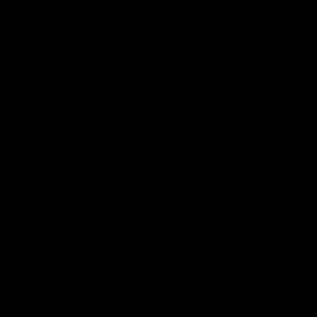
ormes de jeux