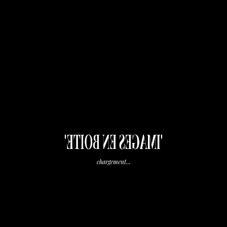
Cas 1 – Laura, 22 ans
Laura a découvert le tournoi de slots « Super Spin »
sur Casino A le 22 novembre. Elle a déposé 20 € et a
reçu le bonus 100 % + 100 tours gratuits. En misant
0,10 € par tour, elle a utilisé les 100 tours gratuits
pour accumuler 2 500 points, puis a continué avec
son capital réel. Au final, elle a atteint le top 5 et a
remporté 5 000 € de gain. Le secret de Laura : choisir
une machine à haute volatilité (
Book of Dead
) et ne
'IMAGES EN BOITE'
jamais dépasser 5 % de sa bankroll par session.
Cas 2 – Marc, 35 ans
chargement...
Marc, joueur de poker occasionnel, a inscrit le
tournoi de poker « Black Friday Showdown » sur
Casino B. Après avoir profité d’un bonus dépôt de
150 % (300 € de fonds pour un dépôt de 200 €), il a