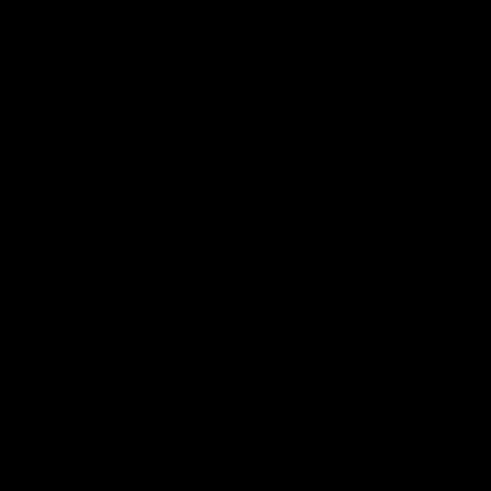
ino haut‑de‑gamme