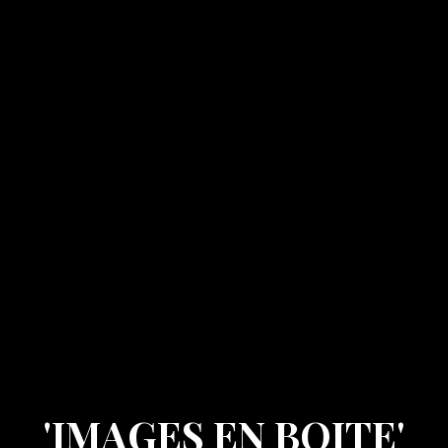
 des live dealers dans les slo
 – 280 mots
ve dealers aux machines à sous représente une évolution 
NG (générateur de nombres aléatoires), certains slots d
 réel animés par un croupier réel. Lorsqu’un symbole spé
nce un mini‑jeu et partage un jackpot avec les joueurs acti
maine apporte deux bénéfices clés. D’abord, la confiance :
re les joueurs quant à l’équité du processus. Ensuite, l’im
actions, offrir des conseils sur les paris et même annon
 bonus de 50 % sur les dépôts via e‑wallet certifié.
Com a testé plusieurs plateformes où les live dealers so
lt » et « Neon Kitchen ». Les résultats montrent une haus
’un dealer apparaît pendant les tours gratuits. De plus, l
ilité de chatter en direct, ce qui crée une communauté 
'IMAGES EN BOITE'