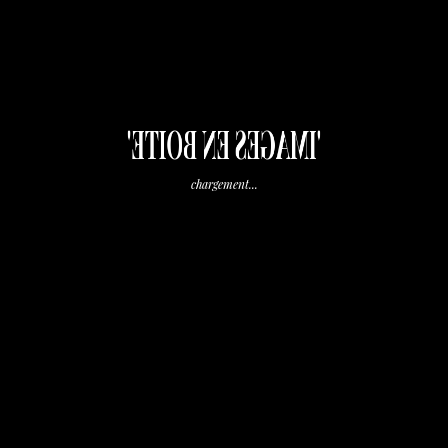
Um das VIP‑Level zügig zu erreichen, sollten Sie einige
bewährte Strategien beachten.
Setzen Sie auf Spiele mit hoher Punktelohnung: Slots wie
Dragonia
oder
Book of Dead
geben mehr Treuepunkte
pro Einsatz als Tischspiele.
'IMAGES EN BOITE'
Nutzen Sie Bonusaktionen: Kombinieren Sie den
Willkommensbonus mit wöchentlichen Promotionen, um
chargement...
mehr Punkte zu sammeln.
Spielen Sie regelmäßig: Kontinuierliche Einsätze über
mehrere Tage hinweg erhöhen die Punktzahl
gleichmäßig.
Hinweis: Achten Sie stets auf das
aktuelle