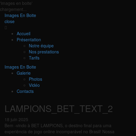
'images en boite'
chargement...
Images En Boite
close
Accueil
Présentation
Notre équipe
Nos prestations
Tarifs
Images En Boite
Galerie
Photos
Vidéo
Contacts
LAMPIONS_BET_TEXT_2
18 juin 2025
Bem -vindo à BET LAMPIONS, o destino final para uma
experiência de jogo online incomparável no Brasil! Nossa