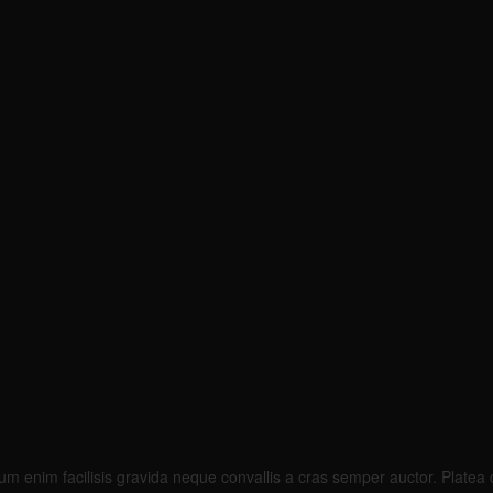
um enim facilisis gravida neque convallis a cras semper auctor. Platea