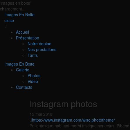
'images en boite'
chargement...
Images En Boite
close
Accueil
Présentation
Notre équipe
Nos prestations
Tarifs
Images En Boite
Galerie
Photos
Vidéo
Contacts
Instagram photos
15 mai 2018
https://www.instagram.com/wiso.phototheme/
Pellentesque habitant morbi tristique senectus. Bibend