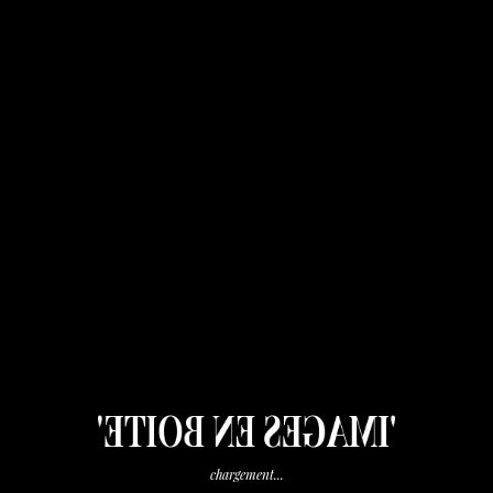
résoudre un litige de paiement
via chat, e‑mail et téléphone
Situation
: Un joueur Gold du casino “LiveDeal” a
contesté un débit de 300 € provenant d’un
processeur de paiement tiers. Le joueur a d’abord
contacté le chat, puis a envoyé un e‑mail, et
finalement a appelé le support téléphonique après
deux jours d’attente.
Coordination inter‑canaux
: Le CRM a consolidé les
trois interactions sous un même ticket. Le
responsable conformité a été notifié, le service de
paiement a vérifié la transaction et a constaté une
double facturation.
'IMAGES EN BOITE'
Résultat
: Le montant a été remboursé
intégralement sous 24 h, et le joueur a reçu 1 000
chargement...
points « Service Excellence », équivalents à 10 % de