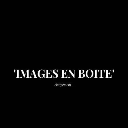
Bonusa stratēģija
Bonusi ir viens no galvenajiem iemesliem, kāpēc
spēlētāji izvēlas tiešsaistes kazino. Tomēr, lai gūtu
reālu labumu, ir svarīgi saprast to nosacījumus.
Tipisks pirmā depozīta bonuss ir “100% līdz 200 € ar
30× likmju prasību”. Tas nozīmē, ka jūs saņemat
'IMAGES EN BOITE'
summu, kas atbilst jūsu pirmajam depozītam (dubultā
nauda), bet pirms jūs varat izmaksāt laimestu, jums
chargement...
ir jāizspēlē bonusa summa 30 reizes.
Piemērs:
Iemaksājiet 50 € un saņemiet vēl 50 €
bonusā. Jums ir 100 € spēlešanai, bet bonusa daļai
(50 €) ir jāizpilda likmju prasība: 50 € × 30 = 1500 €.
Tas nozīmē, ka jums ir jāveic likmes par kopējo
summu 1500 €, pirms varat pieprasīt izmaksu. Ja