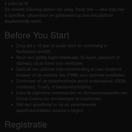
2 juillet 2018
De meeste iGaming-gidsen zijn vaag. Deze niet — elke stap hier
is specifiek, uitvoerbaar en gebaseerd op hoe het platform
daadwerkelijk werkt.
Before You Start
Zorg dat u 18 jaar of ouder bent en rechtmatig in
Nederland verblijft.
Houd een geldig legitimatiebewijs (ID-kaart, paspoort of
rijbewijs) bij de hand voor verificatie.
Gebruik een stabiele internetverbinding en een moderne
browser of de mobiele site (PWA) voor optimale prestaties.
Controleer of uw betaalmethode wordt ondersteund: iDEAL,
creditcard, Trustly, of bankoverschrijving.
Lees de algemene voorwaarden en bonusvoorwaarden van
Circus Casino om verrassingen te voorkomen.
Stel een speellimiet in via de verantwoorde
speelhulpmiddelen voordat u begint.
Registratie