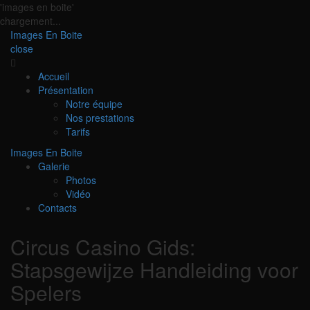
'images en boite'
chargement...
Images En Boite
close
Accueil
Présentation
Notre équipe
Nos prestations
Tarifs
Images En Boite
Galerie
Photos
Vidéo
Contacts
Circus Casino Gids:
Stapsgewijze Handleiding voor
Spelers