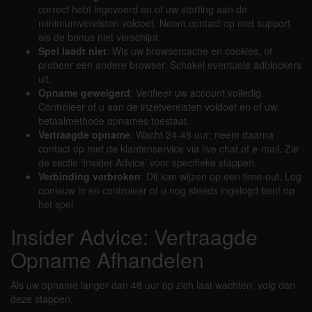
correct hebt ingevoerd en of uw storting aan de
minimumvereisten voldoet. Neem contact op met support
als de bonus niet verschijnt.
Spel laadt niet
: Wis uw browsercache en cookies, of
probeer een andere browser. Schakel eventuele adblockers
uit.
Opname geweigerd
: Verifieer uw account volledig.
Controleer of u aan de inzetvereisten voldoet en of uw
betaalmethode opnames toestaat.
Vertraagde opname
: Wacht 24-48 uur; neem daarna
contact op met de klantenservice via live chat of e-mail. Zie
de sectie ‘Insider Advice’ voor specifieke stappen.
Verbinding verbroken
: Dit kan wijzen op een time-out. Log
opnieuw in en controleer of u nog steeds ingelogd bent op
het spel.
Insider Advice: Vertraagde
Opname Afhandelen
Als uw opname langer dan 48 uur op zich laat wachten, volg dan
deze stappen: