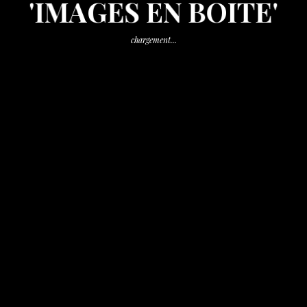
'IMAGES EN BOITE'
RedDice onderscheidt zich door een aantal sterke
punten. Het platform is volledig geoptimaliseerd
voor mobiele apparaten; je kunt het direct via je
chargement...
browser gebruiken zonder een app te downloaden.
De spellenbibliotheek is uitgebreid, met slots,
tafelspellen en live dealer-opties van
toonaangevende providers.
Bekijk de video hierboven voor een impressie van de
gameplay.
Een belangrijk aspect zijn de bonussen. Nieuwe
spelers kunnen rekenen op een welkomstbonus,