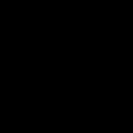
ompleta de Marca