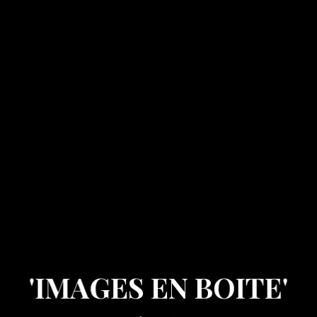
tbet PT:
Levantamento Mínimo
Tempo de Pro
Instantâneo (dep
10 €
(levantamento)
50 €
1-5 dias úteis
Instantâneo (dep
20 €
(levantamento)
10 €
Instantâneo (a
Instantâneo (dep
Equivalente a 10 €
(levantamento)
ão KYC. O valor máximo por levantamento pode variar consoante o mé
'IMAGES EN BOITE'