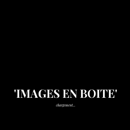
Casinoet bruker 128-bit SSL-kryptering for all
datatrafikk. KYC-prosessen sikrer at kun verifiserte
brukere kan foreta uttak. 2FA er tilgjengelig som et
ekstra sikkerhetslag. Operatøren lisensieres av en
anerkjent myndighet (f.eks. MGA) – vær imidlertid
oppmerksom på at gevinster fra Curacao-lisensierte
casino kan være skattepliktige i Norge. Les vilkårene
nøye.
When Things Go Wrong
Viktig:
Glemt passord? Klikk «Glemt passord» på
'IMAGES EN BOITE'
innloggingssiden og følg instruksjonene for å tilbakestille
Uttaksforsinkelse: Sjekk at KYC er fullført og at du ikke
chargement...
har overgått døgn-/månedsgrenser. Kontakt
kundestøtte via live chat.
Bonus utbetales ikke: Les omsetningskravet på nytt;