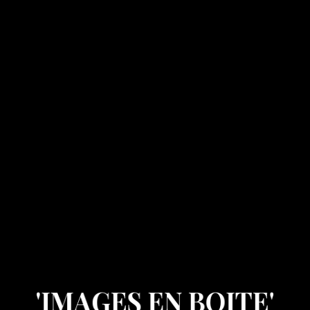
irasao licenci, kas nodrošina pamata spēlētāju aizsardzīb
izsargātu personas datus. Pirms pirmās izmaksas būs jāveic
i apliecinoša dokumenta kopija.
Svarīgi!
Laimesti, kas gūti 
ūsu dzīvesvietas valstī var tikt aplikti ar ienākuma nodokl
 noskaidrot vietējos nodokļu likumus.
un izmaksas
Minimālā iemaksa
Maksimālā izmaksa
Aps
10 €
4000 € mēnesī
1–3
10 €
4000 € mēnesī
24 
10 €
4000 € mēnesī
24 
20 €
5000 € mēnesī
3–7
 var aizņemt ilgāk, jo nepieciešama konta verifikācija. Ca
'IMAGES EN BOITE'
i apstiprina izmaksas 24 stundu laikā pēc dokumentu iesn