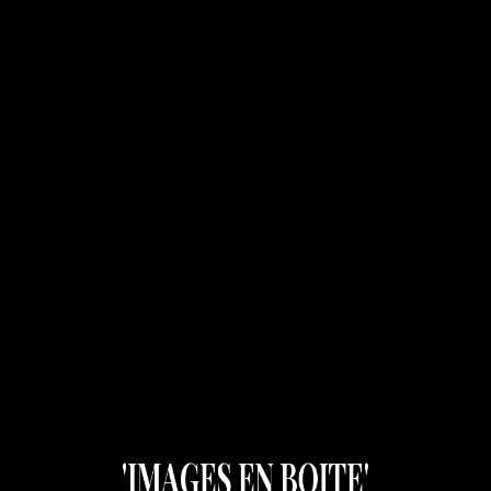
10%
5–10%
Licensing
itzt eine gültige Lizenz der Curaçao eGaming (Lizenznumm
iger streng sind als die der Malta Gaming Authority, bi
e Sicherheitsstandards: SSL-Verschlüsselung (256 Bit), 
gelmäßige Prüfungen durch unabhängige Prüflabore (z. B.
s Curaçao-Casinos können in Ihrem Heimatland steuerpflic
 bei Ihrem Finanzamt.
 Operations
b 10 € möglich, Auszahlungen ab 20 €. Die Bearbeitungsze
ts bis zu 24 Stunden, bei Kreditkarten 2–5 Werktage und 
'IMAGES EN BOITE'
–10 Werktage. Der erste Auszahlungsantrag erfordert e