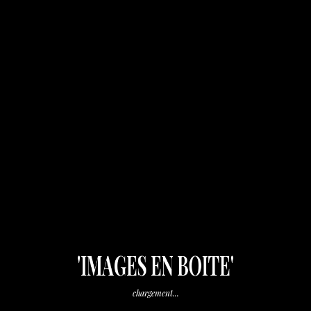
zwykle do 24 godzin.
Po weryfikacji wybierz metodę płatności w sekcji „Kasjer” i
dokonaj pierwszego depozytu.
How Bonuses Work
Bonusy w Volcano Casino są przyznawane według
przejrzystego wzoru:
Wartość bonusu = (kwota depozytu ×
% bonusu) + ewentualne darmowe spiny
. Przykład: depozyt
100 PLN, bonus powitalny 100% – otrzymujesz 100 PLN
bonusu, czyli łącznie 200 PLN do gry. Uwaga: bonus podlega
wymogowi obrotu (wagering).
Parametr
Wartość
Depozyt
100 PLN
Bonus %
100%
Bonus gotówkowy
100 PLN
Środki do gry
200 PLN
Wymóg obrotu (x35)
100 PLN × 35 = 3500 PLN
Przed wypłatą wygranych z bonusu musisz postawić zakłady na
'IMAGES EN BOITE'
łączną kwotę 3500 PLN (tylko na kwalifikujących się grach).
Slotty zazwyczaj liczą się w 100%, a gry stołowe w mniejszym
procencie. Zawsze sprawdzaj warunki w sekcji „Promocje”.
chargement...