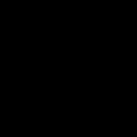
nuser og betalinger –