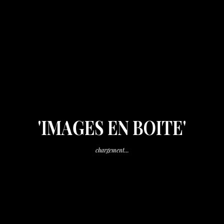
 verifisert konto. Mobilversjonen støtter alle betalinger.
 med SSL-kryptering og en lisens fra Curacao. Kundedata
sen sikrer at bare verifiserte brukere kan ta ut penger.
asino kan være skattepliktige i Norge – sjekk lokale regler
ddsgrenser og selvutestenging.
'IMAGES EN BOITE'
ngs Go Wrong
chargement...
:
Klikk «Glemt passord» på innloggingssiden, følg lenke for tilbake
taling:
Sjekk om kontoen er verifisert. Kontakt kundestøtte om
 å logge inn på nytt. Hvis det ikke fungerer, kontakt støtte me