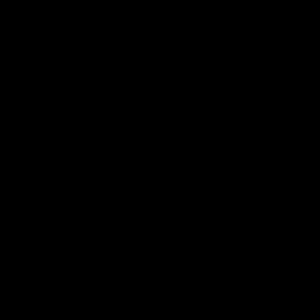
på hjemskjermen