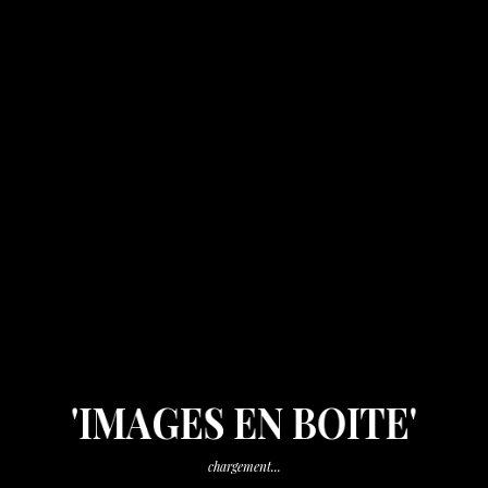
ggbet online darbojas ar Kirasao licenci, kas
nodrošina pamata līmeņa drošību. Tomēr ņemiet
vērā, ka, spēlējot ārpus MGA vai vietējās licences,
laimesti var tikt aplikti ar ienākuma nodokli jūsu
valstī. Pirms spēlēšanas pārbaudiet, vai kazino
izmanto SSL šifrēšanu un 2FA autentifikāciju. ggbet
kazino ir droša izvēle, ja ievērojat atbildīgas
spēlēšanas principus.
Naudas iemaksa un izmaksa
Maksājumu
Minimālā
Izmaksas
Piezīmes
metode
iemaksa
laiks
1-3 darba
Populārākā
Visa/Mastercard
€10
dienas
metode
'IMAGES EN BOITE'
līdz 24
Ātrākās
Skrill/Neteller
€10
stundām
izmaksas
chargement...
Bankas
3-5 darba
Lielākiem