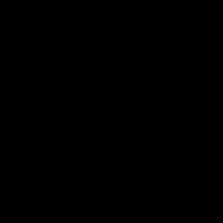
n får