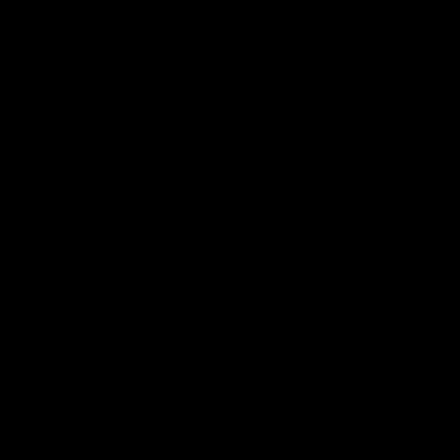
 House-guide: Såda