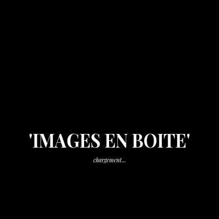
Inntil 24
Neteller
100 NOK
20 000 NOK
timer
3–5
Bankoverføring
500 NOK
50 000 NOK
bankdager
Lisens og spillerbeskyttelse
Kasinoet drives under en Curacao-lisens. Dette
innebærer at det følger grunnleggende regulatoriske
krav, men som norsk spiller bør du være
'IMAGES EN BOITE'
oppmerksom på at gevinster fra Curacao-lisensierte
kasinoer kan være skattepliktige i Norge. For ekstra
trygghet benyttes SSL-kryptering for å beskytte
chargement...
data og transaksjoner. Ansvarlig spilling frammes
gjennom verktøy som innskuddsgrenser, tidsavbrudd
og utestenging.
Når noe går glemt