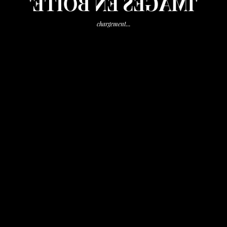
'IMAGES EN BOITE'
Bankový
20 €
50 000 €
3–7 dní
prevod
chargement...
Vklady sú spravidla okamžité. Pri prvom výbere
budete musieť prejsť overením totožnosti (KYC) –
odošlite kópiu občianskeho preukazu a doklad o
adrese. Následné výbery sú rýchlejšie. Bankonbet
app (PWA) umožňuje vykonávať vklady a výbery
priamo z mobilu.
Keď sa niečo pokazí
Zabudnuté heslo:
Kliknite na „Zabudnuté heslo“ na
prihlasovacej stránke – na e‑mail vám príde odkaz na
reset.
Výber stále neprišiel:
Skontrolujte, či ste splnili
wagering a či ste odoslali všetky KYC dokumenty. Ak
áno, kontaktujte support.