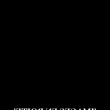
Pre lepšiu predstavu o bezpečnosti si pozrite video:
Peniaze dnu a von
Čas
Metóda
Min. vklad
Max. výber
spracovania
Visa/Mastercard
10 €
5 000 €
1–3 dni
Skrill
10 €
10 000 €
Do 24 hodín
Neteller
10 €
10 000 €
Do 24 hodín