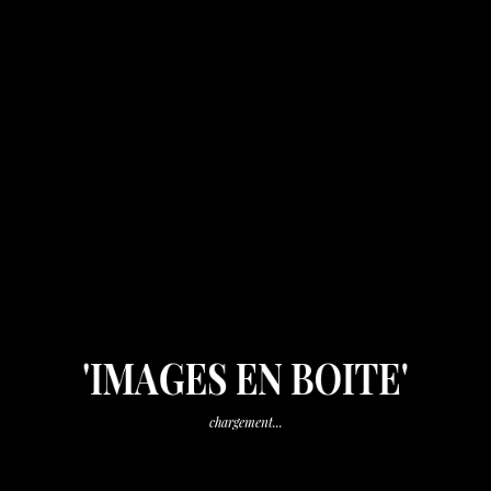
al 100% sul primo deposito, fino a un massimo di 500€. Ecco
come calcolare il requisito di scommessa:
Importante:
il calcolo del requisito di scommessa è
fondamentale per sapere quanto giocare prima di prelevare.
Formula: (Importo deposito + Importo bonus) × Requisito di
scommessa = Puntata totale richiesta.
Esempio numerico: depositi 100€ e ricevi 100€ di bonus. Il
requisito è 35x. Allora: (100€ + 100€) × 35 = 7.000€ da giocare
prima che le vincite del bonus diventino prelevabili.
Ecco una tabella riassuntiva delle condizioni tipiche del bonus:
Termine
Dettaglio
Bonus massimo
500€
Requisito scommessa
35x (deposito + bonus)
Scommessa massima per giro
5€
Contributo slot
100%
Contributo giochi da tavolo
10%
5% (verifica promozioni
'IMAGES EN BOITE'
Contributo poker
specifiche)
Ricorda che le slot contribuiscono al 100% al requisito, mentre
chargement...
per giocodigitale poker la percentuale è inferiore. Controlla
sempre i termini della promozione.