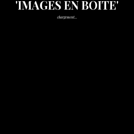
'IMAGES EN BOITE'
Umsatzbedingung
1.500 €
50 € × 30 = 1.500 €
(30x Bonus)
chargement...
Sie müssen also Wetten im Gesamtwert von 1.500 €
platzieren, bevor Sie eine Auszahlung des
Bonusguthabens beantragen können. Beachten Sie,
dass nicht alle Spiele gleichermaßen zum Umsatz
beitragen – Slots zählen meist zu 100%, Tischspiele
nur zu 10–20%.
Wissenswertes
Wie lange dauert eine Auszahlung?
Auszahlungen bei Bwin Casino werden in der Regel
innerhalb von 1–3 Werktagen bearbeitet. Per E-
Wallet wie PayPal geht es oft schneller als per
Banküberweisung.