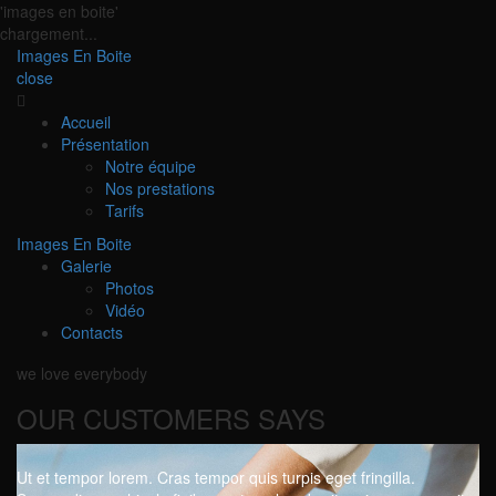
'images en boite'
chargement...
Images En Boite
close
Accueil
Présentation
Notre équipe
Nos prestations
Tarifs
Images En Boite
Galerie
Photos
Vidéo
Contacts
we love everybody
OUR CUSTOMERS SAYS
Ut et tempor lorem. Cras tempor quis turpis eget fringilla.
Ut